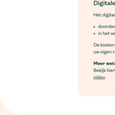
Digital
Het digita
doordew
in het 
De kosten 
uw eigen ri
Meer wet
Bekijk hie
video
.