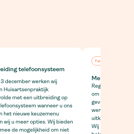
Patiënten
reiding telefoonsysteem
Medische verkl
 3 december werken wij
Regelmatig krijge
n Huisartsenpraktijk
om een medische 
olde met een uitbreiding op
geven, bijvoorbee
elefoonsysteem wanneer u ons
werkgever, school
 In het nieuwe keuzemenu
uitkeringsinstanti
n wij u meer opties. Wij bieden
Wij begrijpen dat 
rmee de mogelijkheid om niet