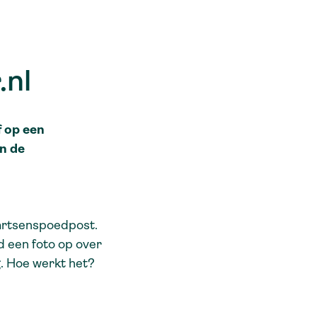
.nl
f op een
an de
sartsenspoedpost.
ld een foto op over
g. Hoe werkt het?