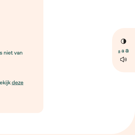
a
a
a
 niet van
ekijk
deze