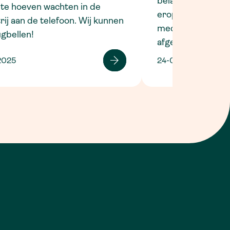
belangrijk kan zijn
te hoeven wachten in de
erop wijzen dat h
rij aan de telefoon. Wij kunnen
medische verkla
ugbellen!
afgeven over hun 
2025
24-07-2025