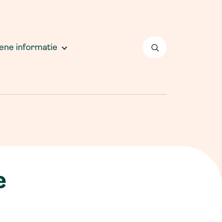
rgotherapie
ysiotherapie & training centrum (FTC)
okter Drenthe
nnofeet
ne informatie
IND en RUG Praktijk
edewerkers Team
efentherapie Zuidwolde
ie doet wat
oktersassistenten
raktijkondersteuner Somatiek
raktijkondersteuner GGZ
e
raktijkondersteuner GGZ Jeugd
erpleegkundig Specialist en Physician
ssistant