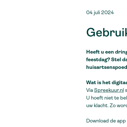
Herhaalmedicatie aanvragen
04 juli 2024
Gebruik
Heeft u een drin
feestdag? Stel da
huisartsenspoed
Wat is het digit
Via
Spreekuur.nl
s
U hoeft niet te be
uw klacht. Zo wor
Download de app S