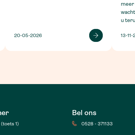
meer 
wacht
u ter
20-05-2026
13-11-
er
Bel ons
(toets 1)
0528 - 371133